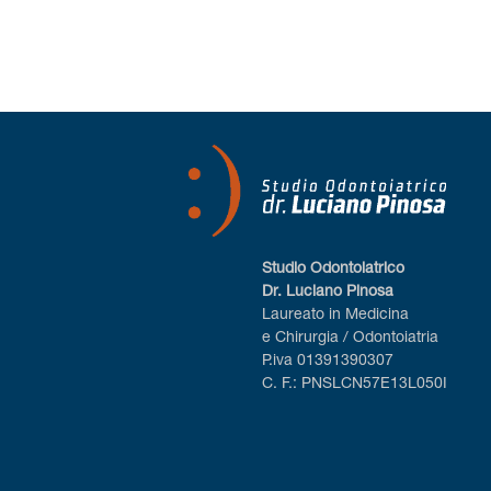
Studio Odontoiatrico
Dr. Luciano Pinosa
Laureato in Medicina
e Chirurgia / Odontoiatria
P.iva 01391390307
C. F.: PNSLCN57E13L050I