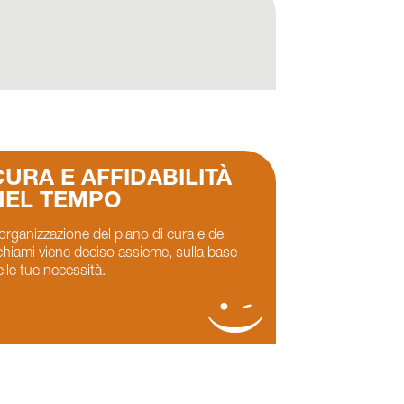
CURA E AFFIDABILITÀ
NEL TEMPO
organizzazione del piano di cura e dei
ichiami viene deciso assieme, sulla base
lle tue necessità.