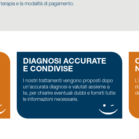
la terapia e la modalità di pagamento.
DIAGNOSI ACCURATE
E CONDIVISE
I nostri trattamenti vengono proposti dopo
L’
un’accurata diagnosi e valutati assieme a
r
te, per chiarire eventuali dubbi e fornirti tutte
de
le informazioni necessarie.