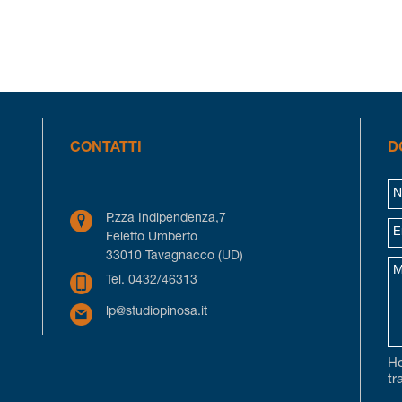
CONTATTI
D
P.zza Indipendenza,7
Feletto Umberto
33010 Tavagnacco (UD)
Tel. 0432/46313
lp@studiopinosa.it
Ho
tr