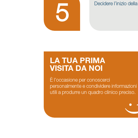
Decidere l’inizio del
LA TUA PRIMA
VISITA DA NOI
È l’occasione per conoscerci
personalmente e condividere informazioni
utili a produrre un quadro clinico preciso.